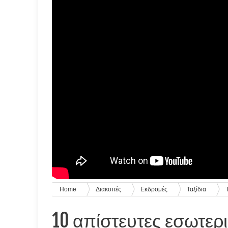
Home
Διακοπές
Εκδρομές
Ταξίδια
10 απίστευτες εσωτερι