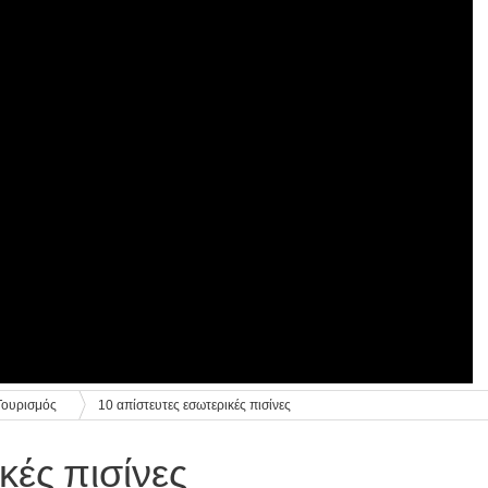
Τουρισμός
10 απίστευτες εσωτερικές πισίνες
κές πισίνες