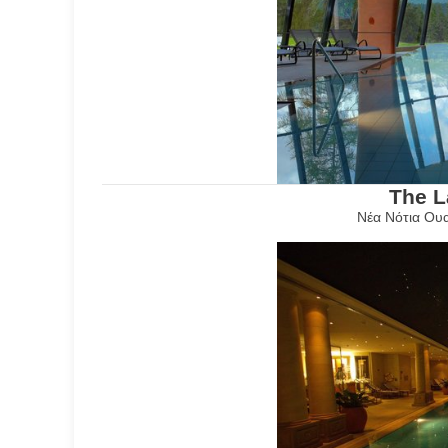
The 
Νέα Νότια Ουα