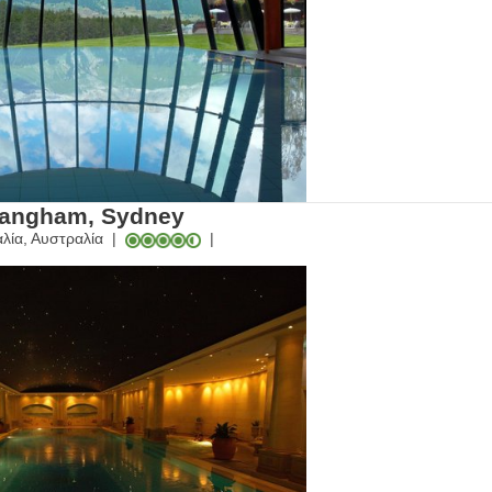
Langham, Sydney
λία, Αυστραλία
|
|