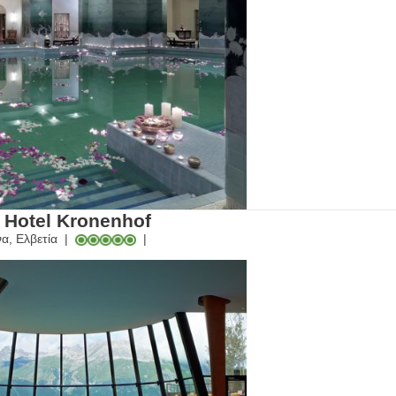
 Hotel Kronenhof
α, Ελβετία
|
|