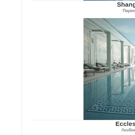
Shang
Παρίσι
Eccles
Λονδίν