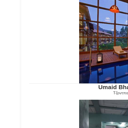
Umaid Bh
Τζοντπο