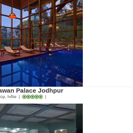
awan Palace Jodhpur
ύρ, Ινδία
|
|