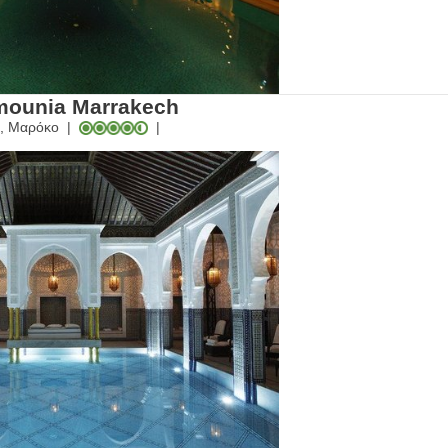
mounia Marrakech
, Μαρόκο
|
|